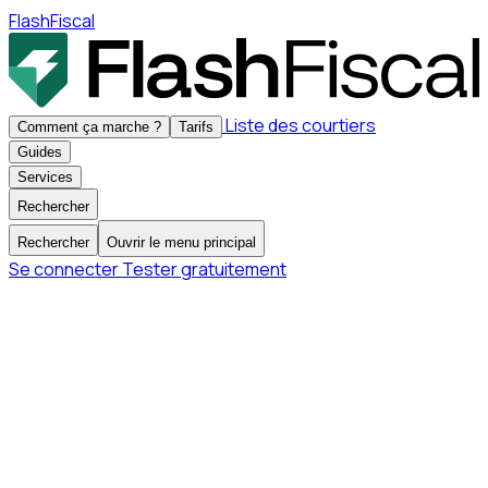
FlashFiscal
Liste des courtiers
Comment ça marche ?
Tarifs
Guides
Services
Rechercher
Rechercher
Ouvrir le menu principal
Se connecter
Tester gratuitement
Déclaration compte titre JP Morgan
Automatisez votre déclaration fiscale JP Morgan en
quelques clics. Conforme aux exigences françaises, sans