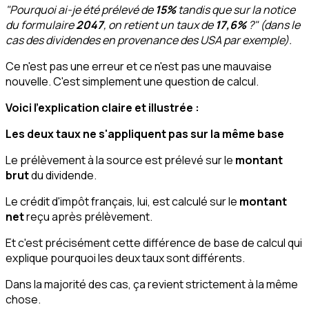
"Pourquoi ai-je été prélevé de
15%
tandis que sur la notice
du formulaire
2047
, on retient un taux de
17,6%
?" (dans le
cas des dividendes en provenance des USA par exemple).
Ce n'est pas une erreur et ce n'est pas une mauvaise
nouvelle. C'est simplement une question de calcul.
Voici l'explication claire et illustrée :
Les deux taux ne s'appliquent pas sur la même base
Le prélèvement à la source est prélevé sur le
montant
brut
du dividende.
Le crédit d'impôt français, lui, est calculé sur le
montant
net
reçu après prélèvement.
Et c'est précisément cette différence de base de calcul qui
explique pourquoi les deux taux sont différents.
Dans la majorité des cas, ça revient strictement à la même
chose.