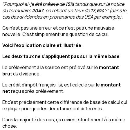
"Pourquoi ai-je été prélevé de
15%
tandis que sur la notice
du formulaire
2047
, on retient un taux de
17,6%
?" (dans le
cas des dividendes en provenance des USA par exemple).
Ce n'est pas une erreur et ce n'est pas une mauvaise
nouvelle. C'est simplement une question de calcul.
Voici l'explication claire et illustrée :
Les deux taux ne s'appliquent pas sur la même base
Le prélèvement à la source est prélevé sur le
montant
brut
du dividende.
Le crédit d'impôt français, lui, est calculé sur le
montant
net
reçu après prélèvement.
Et c'est précisément cette différence de base de calcul qui
explique pourquoi les deux taux sont différents.
Dans la majorité des cas, ça revient strictement à la même
chose.