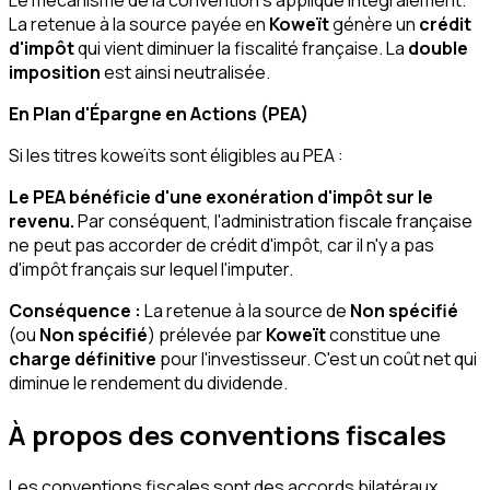
La retenue à la source payée en
Koweït
génère un
crédit
d'impôt
qui vient diminuer la fiscalité française. La
double
imposition
est ainsi neutralisée.
En Plan d'Épargne en Actions (PEA)
Si les titres koweïts sont éligibles au PEA :
Le PEA bénéficie d'une exonération d'impôt sur le
revenu.
Par conséquent, l'administration fiscale française
ne peut pas accorder de crédit d'impôt, car il n'y a pas
d'impôt français sur lequel l'imputer.
Conséquence :
La retenue à la source de
Non spécifié
(ou
Non spécifié
) prélevée par
Koweït
constitue une
charge définitive
pour l'investisseur. C'est un coût net qui
diminue le rendement du dividende.
À propos des conventions fiscales
Les conventions fiscales sont des accords bilatéraux