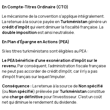
En Compte-Titres Ordinaire (CTO)
Le mécanisme de la convention s'applique intégralement.
La retenue à la source payée en
Turkménistan
génère un
crédit d'impôt
qui vient diminuer la fiscalité française. La
double imposition
est ainsi neutralisée.
En Plan d'Épargne en Actions (PEA)
Si les titres turkménistans sont éligibles au PEA :
Le PEA bénéficie d'une exonération d'impôt sur le
revenu.
Par conséquent, l'administration fiscale française
ne peut pas accorder de crédit d'impôt, car il n'y a pas
d'impôt français sur lequel l'imputer.
Conséquence :
La retenue à la source de
Non spécifié
(ou
Non spécifié
) prélevée par
Turkménistan
constitue
une
charge définitive
pour l'investisseur. C'est un coût
net qui diminue le rendement du dividende.