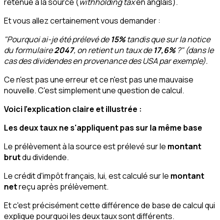
retenue à la source (
withholding tax
en anglais).
Et vous allez certainement vous demander :
"Pourquoi ai-je été prélevé de
15%
tandis que sur la notice
du formulaire
2047
, on retient un taux de
17,6%
?" (dans le
cas des dividendes en provenance des USA par exemple).
Ce n'est pas une erreur et ce n'est pas une mauvaise
nouvelle. C'est simplement une question de calcul.
Voici l'explication claire et illustrée :
Les deux taux ne s'appliquent pas sur la même base
Le prélèvement à la source est prélevé sur le
montant
brut
du dividende.
Le crédit d'impôt français, lui, est calculé sur le
montant
net
reçu après prélèvement.
Et c'est précisément cette différence de base de calcul qui
explique pourquoi les deux taux sont différents.