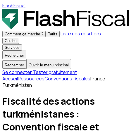
FlashFiscal
Liste des courtiers
Comment ça marche ?
Tarifs
Guides
Services
Rechercher
Rechercher
Ouvrir le menu principal
Se connecter
Tester gratuitement
Accueil
Ressources
Conventions fiscales
France-
Turkménistan
Fiscalité des actions
turkménistanes :
Convention fiscale et