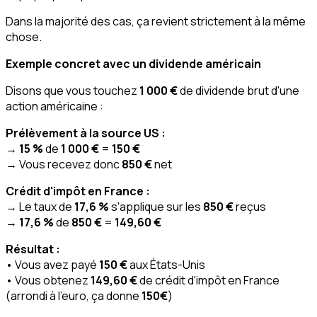
Dans la majorité des cas, ça revient strictement à la même
chose.
Exemple concret avec un dividende américain
Disons que vous touchez
1 000 €
de dividende brut d'une
action américaine :
Prélèvement à la source US :
→
15 %
de
1 000 €
=
150 €
→ Vous recevez donc
850 €
net
Crédit d'impôt en France :
→ Le taux de
17,6 %
s'applique sur les
850 €
reçus
→
17,6 %
de
850 €
=
149,60 €
Résultat :
• Vous avez payé
150 €
aux États-Unis
• Vous obtenez
149,60 €
de crédit d'impôt en France
(arrondi à l'euro, ça donne
150€
)